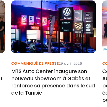
COMMUNIQUÉ DE PRESSE
29 avril, 2026
CO
e
MTS Auto Center inaugure son
C
t
nouveau showroom à Gabès et
A
renforce sa présence dans le sud
p
de la Tunisie
é
p