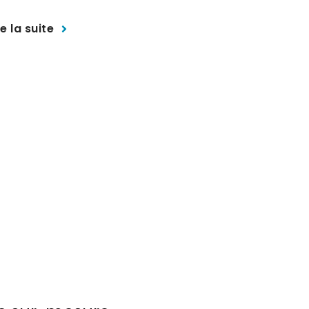
Lire la sui
re la suite