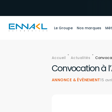
Aller au contenu principal
Le Groupe
Nos marques
Mét
Accueil
Actualités
Convocat
Fil d'Ariane
Convocation à l
ANNONCE & ÉVÈNEMENT
15 avri