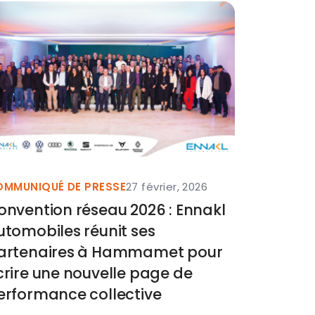
MMUNIQUÉ DE PRESSE
27 février, 2026
COMMUNIQ
onvention réseau 2026 : Ennakl
Renault 
utomobiles réunit ses
expérien
artenaires à Hammamet pour
Sud pour
crire une nouvelle page de
transpo
erformance collective