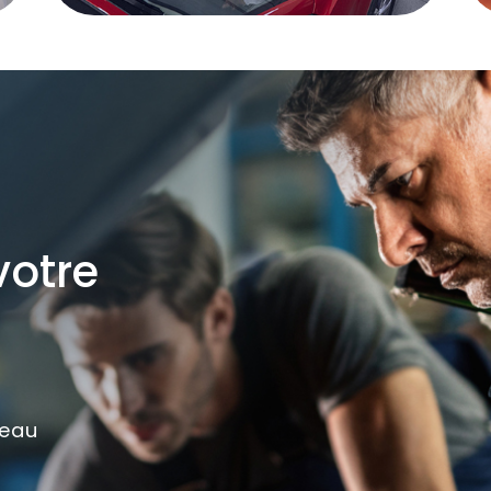
votre
seau