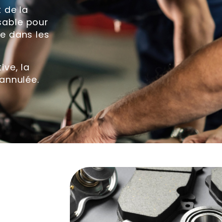
t de la
sable pour
re dans les
ive, la
 annulée.