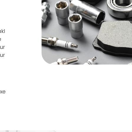
kl
e
ur
ur
xe