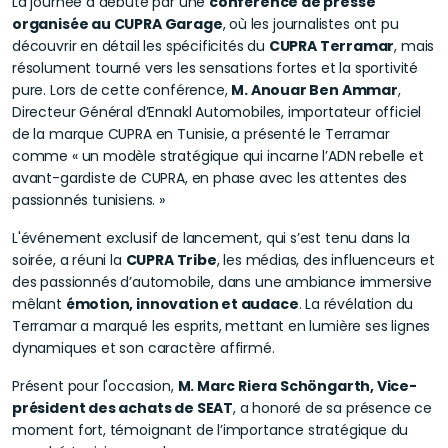
La journée a débuté par une
conférence de presse
organisée au CUPRA Garage
, où les journalistes ont pu
découvrir en détail les spécificités du
CUPRA Terramar
, mais
résolument tourné vers les sensations fortes et la sportivité
pure. Lors de cette conférence,
M. Anouar Ben Ammar
,
Directeur Général d’Ennakl Automobiles, importateur officiel
de la marque CUPRA en Tunisie, a présenté le Terramar
comme « un modèle stratégique qui incarne l’ADN rebelle et
avant-gardiste de CUPRA, en phase avec les attentes des
passionnés tunisiens. »
L'événement exclusif de lancement, qui s’est tenu dans la
soirée, a réuni la
CUPRA Tribe
, les médias, des influenceurs et
des passionnés d’automobile, dans une ambiance immersive
mêlant
émotion, innovation et audace
. La révélation du
Terramar a marqué les esprits, mettant en lumière ses lignes
dynamiques et son caractère affirmé.
Présent pour l'occasion,
M. Marc Riera Schöngarth, Vice-
président des achats de SEAT
, a honoré de sa présence ce
moment fort, témoignant de l’importance stratégique du