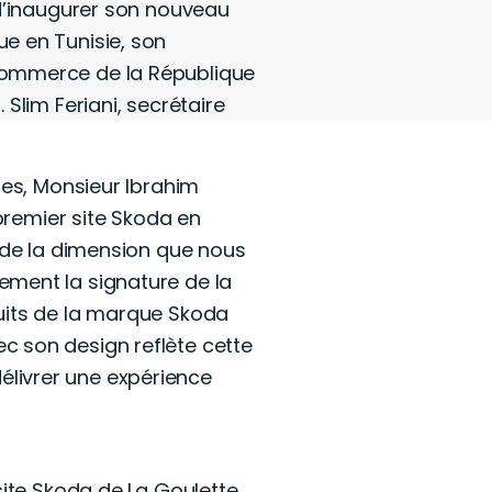
 d’inaugurer son nouveau
e en Tunisie, son
du commerce de la République
Slim Feriani, secrétaire
les, Monsieur Ibrahim
 premier site Skoda en
e de la dimension que nous
ement la signature de la
uits de la marque Skoda
c son design reflète cette
 délivrer une expérience
site Skoda de La Goulette