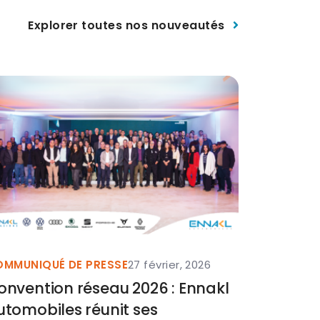
Explorer toutes nos nouveautés
MMUNIQUÉ DE PRESSE
27 février, 2026
COMMUNIQ
onvention réseau 2026 : Ennakl
Renault 
utomobiles réunit ses
expérien