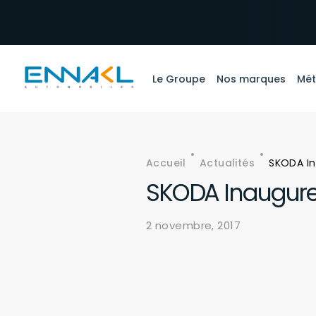
Aller au contenu principal
Le Groupe
Nos marques
Mét
Accueil
Actualités
SKODA In
Fil d'Ariane
SKODA Inaugure
2 novembre, 2017