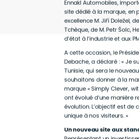
Ennakl Automobiles, importa
site dédié à la marque, en
excellence M. Jiří Doležel, 
Tchèque, de M. Petr Šolc, H
d’état à l’industrie et aux PM
A cette occasion, le Présid
Debache, a déclaré : « Je s
Tunisie, qui sera le nouvea
souhaitons donner à la mar
marque « Simply Clever, wi
ont évolué d’une manière r
évolution. L’objectif est de
unique à nos visiteurs. »
Un nouveau site aux stan
Représentant un investissem