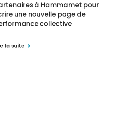
artenaires à Hammamet pour
Sud pour
crire une nouvelle page de
transpo
erformance collective
Lire la sui
re la suite