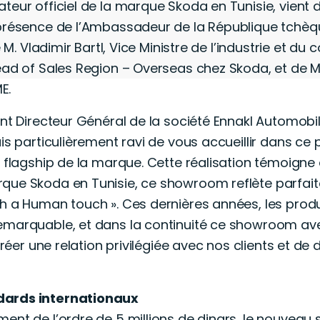
teur officiel de la marque Skoda en Tunisie, vient
 présence de l’Ambassadeur de la République tchèqu
de M. Vladimir Bartl, Vice Ministre de l’industrie et 
ead of Sales Region – Overseas chez Skoda, et de M. 
E.
ent Directeur Général de la société Ennakl Automobi
uis particulièrement ravi de vous accueillir dans ce
u flagship de la marque. Cette réalisation témoign
que Skoda en Tunisie, ce showroom reflète parfait
th a Human touch ». Ces dernières années, les prod
emarquable, et dans la continuité ce showroom ave
 créer une relation privilégiée avec nos clients et de
dards internationaux
ent de l’ordre de 5 millions de dinars, le nouveau 