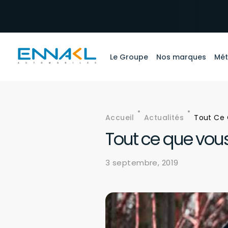
Aller au contenu principal
Le Groupe
Nos marques
Mét
Accueil
Actualités
Tout Ce 
Fil d'Ariane
Tout ce que vous
3 septembre, 2019