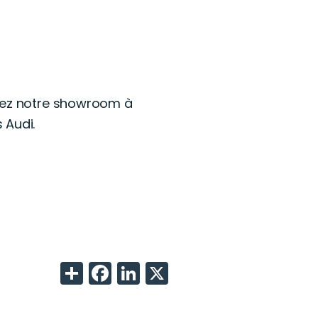
itez notre showroom à
 Audi.
Share
Facebook
LinkedIn
X