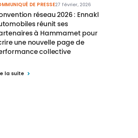
MMUNIQUÉ DE PRESSE
27 février, 2026
COMMUNIQ
onvention réseau 2026 : Ennakl
Renault 
utomobiles réunit ses
expérien
artenaires à Hammamet pour
Sud pour
crire une nouvelle page de
transpo
erformance collective
Lire la sui
re la suite