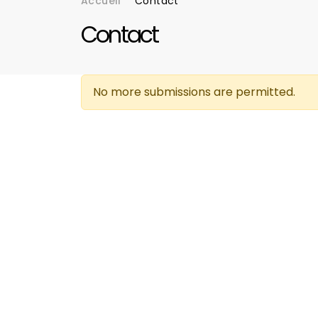
Accueil
Contact
Fil d'Ariane
Contact
No more submissions are permitted.
Message d'avertissement