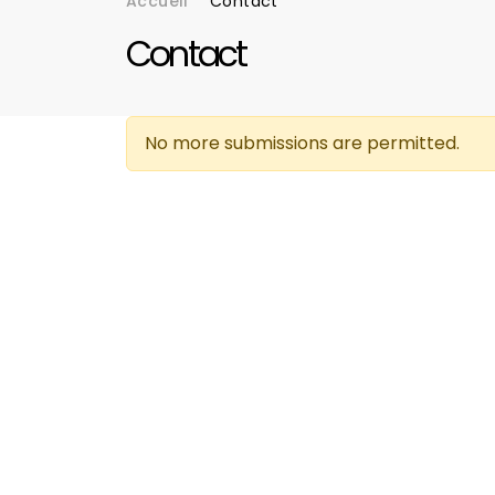
Accueil
Contact
Fil d'Ariane
Contact
No more submissions are permitted.
Message d'avertissement