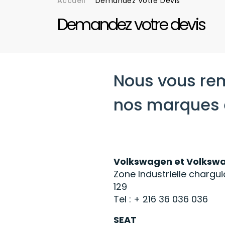
Accueil
Demandez Votre Devis
Fil d'Ariane
Demandez votre devis
main
Nous vous rem
nos marques e
left
Volkswagen et Volkswag
Zone Industrielle chargui
129
Tel : + 216 36 036 036
SEAT