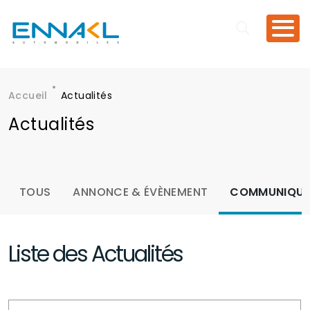
Aller au contenu principal
Accueil
Actualités
Fil d'Ariane
Actualités
Menu actualités
TOUS
ANNONCE & ÉVÈNEMENT
COMMUNIQUÉ 
Liste des Actualités