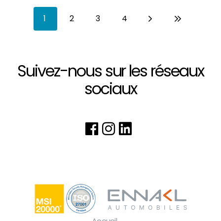
Pagination
1
2
3
4
Page
Page
Page
Page
Suivez-nous sur les réseaux
sociaux