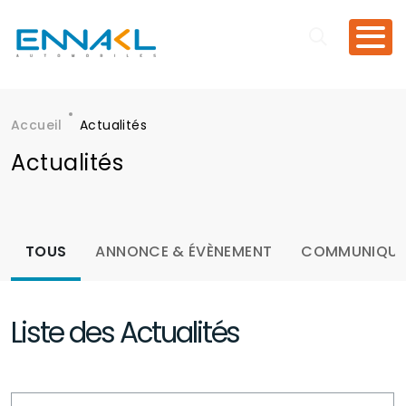
Aller au contenu principal
Accueil
Actualités
Fil d'Ariane
Actualités
Menu actualités
TOUS
ANNONCE & ÉVÈNEMENT
COMMUNIQUÉ 
Liste des Actualités