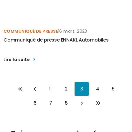
COMMUNIQUÉ DE PRESSE
16 mars, 2023
Communiqué de presse ENNAKL Automobiles
Lire la suite
Pagination
1
2
3
4
5
Page
Page
Page
Page
Page
6
7
8
Page
Page
Page