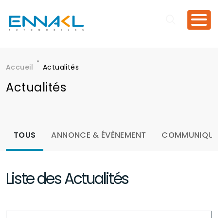
Aller au contenu principal
Accueil
Actualités
Fil d'Ariane
Actualités
Menu actualités
TOUS
ANNONCE & ÉVÈNEMENT
COMMUNIQUÉ 
Liste des Actualités