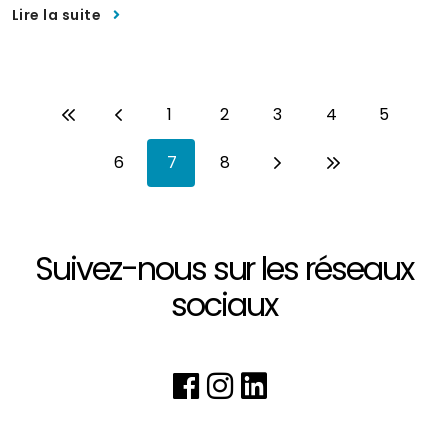
Lire la suite
Pagination
1
2
3
4
5
Page
Page
Page
Page
Page
6
7
8
Page
Page
Page
Suivez-nous sur les réseaux
sociaux